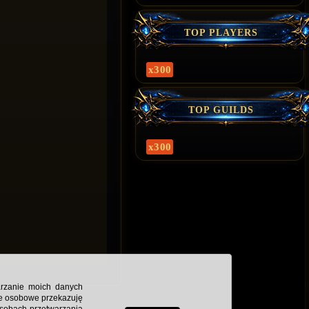
TOP PLAYERS
x300
TOP GUILDS
x300
arzanie moich danych
ne osobowe przekazuję