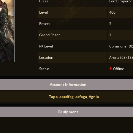
Class
Lord Emperor
Level
400
Resets
5
Grand Reset
1
PK Level
Commoner (0
Location
Arena (63x133
Status
Offline
Account Information
Topo
,
abcdfeg
,
asfaga
,
Agnia
Equipment