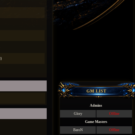
)
)
GM LIST
Admins
Glory
Offline
Game Masters
BaroN
Offline