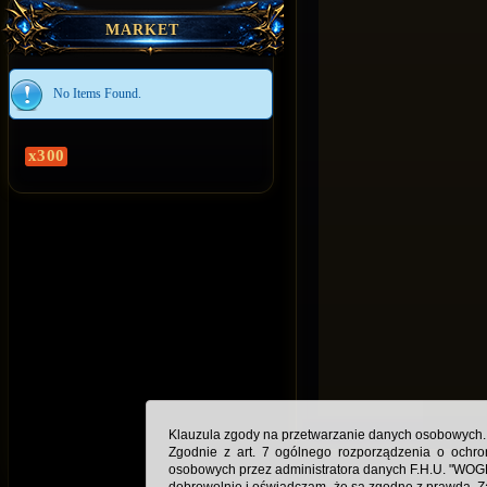
MARKET
No Items Found.
x300
Klauzula zgody na przetwarzanie danych osobowych.
Zgodnie z art. 7 ogólnego rozporządzenia o ochr
osobowych przez administratora danych F.H.U. "WOG