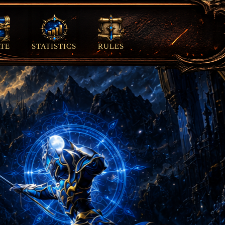
TE
STATISTICS
RULES