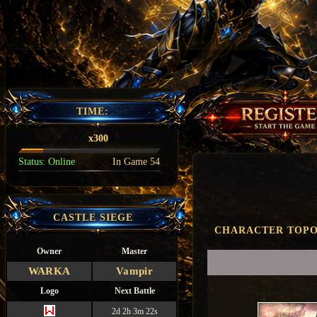
TIME:
x300
Status:
Online
In Game
54
CASTLE SIEGE
CHARACTER TOPO
Owner
Master
WARKA
Vampir
Logo
Next Battle
2d 2h 3m 20s