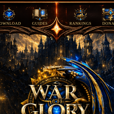
OWNLOAD
GUIDES
RANKINGS
DONA