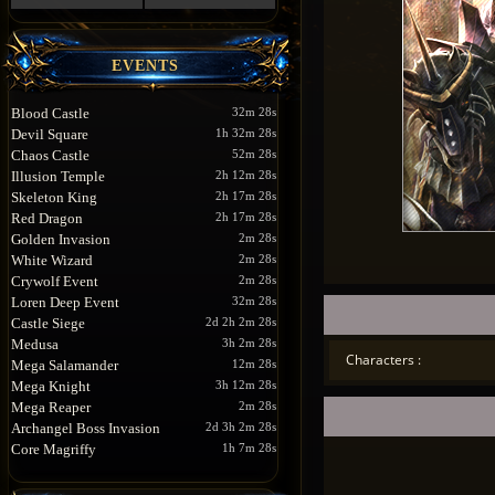
EVENTS
Blood Castle
32m 28s
Devil Square
1h 32m 28s
Chaos Castle
52m 28s
Illusion Temple
2h 12m 28s
Skeleton King
2h 17m 28s
Red Dragon
2h 17m 28s
Golden Invasion
2m 28s
White Wizard
2m 28s
Crywolf Event
2m 28s
Loren Deep Event
32m 28s
Castle Siege
2d 2h 2m 28s
Medusa
3h 2m 28s
Characters :
Mega Salamander
12m 28s
Mega Knight
3h 12m 28s
Mega Reaper
2m 28s
Archangel Boss Invasion
2d 3h 2m 28s
Core Magriffy
1h 7m 28s